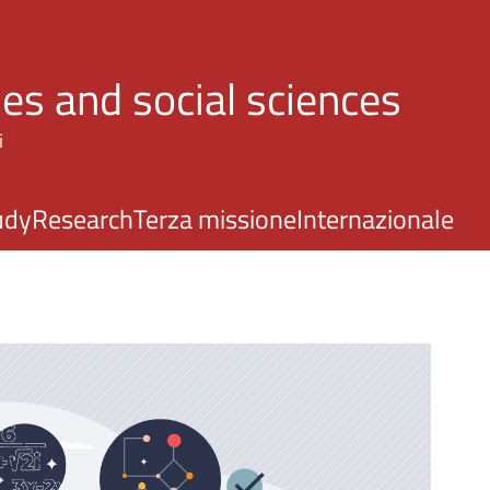
Skip to main content
es and social sciences
i
udy
Research
Terza missione
Internazionale