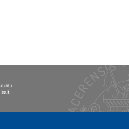
ibilità
ss.it