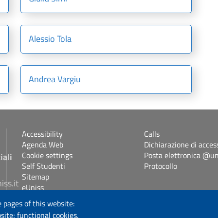
Alessio Tola
Andrea Vargiu
Accessibility
Calls
Agenda Web
Dichiarazione di access
Cookie settings
Posta elettronica @uni
iali
Self Studenti
Protocollo
Sitemap
iss.it
eUniss
 pages of this website:
Follow us
site; functional cookies,