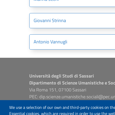
Giovanni Strinna
Antonio Vannugli
Università degli Studi di Sassari
Dipartimento di Scienze Umanistiche e Soc
Via Roma 151, 07100 Sassari
PEC: dip.scienze.umanistiche.sociali@pec.un
www.uniss.it – edumas.uniss.it
We use a selection of our own and third-party cookies on the
P.I. 00196350904
Essential cookies, which are required in order to use the web