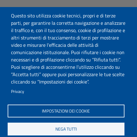
Bandi
Questo sito utilizza cookie tecnici, propri e di terze
Dichiarazione di accessibilità
parti, per garantire la corretta navigazione e analizzare
Posta elettronica @uniss.it
il traffico e, con il tuo consenso, cookie di profilazione e
Protocollo
altri strumenti di tracciamento di terzi per mostrare
video e misurare l'efficacia delle attività di
Seguici su
comunicazione istituzionale. Puoi rifiutare i cookie non
necessari e di profilazione cliccando su “Rifiuta tutti”.
Puoi scegliere di acconsentirne l’utilizzo cliccando su
Università degli Studi di Sassari
“Accetta tutti” oppure puoi personalizzare le tue scelte
Dipartimento di Scienze Umanistiche e Sociali
cliccando su “Impostazioni dei cookie”.
Via Roma 151, 07100 Sassari
PEC: dip.scienze.umanistiche.sociali@pec.uniss.it
Privacy
www.uniss.it
P.I. 00196350904
IMPOSTAZIONI DEI COOKIE
NEGA TUTTI