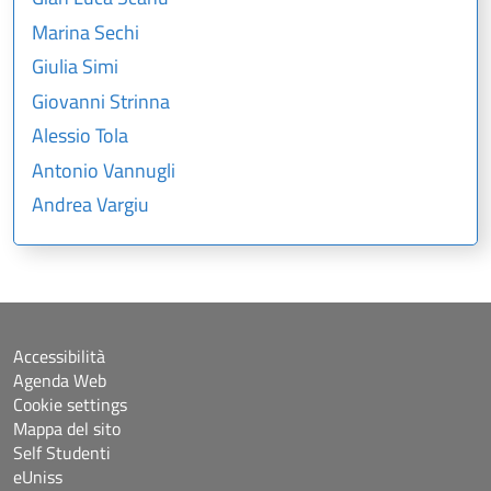
Marina Sechi
Giulia Simi
Giovanni Strinna
Alessio Tola
Antonio Vannugli
Andrea Vargiu
Accessibilità
Agenda Web
Cookie settings
Mappa del sito
Self Studenti
eUniss