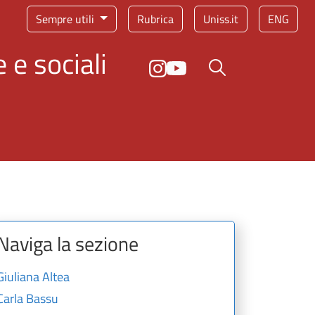
Sempre utili
Rubrica
Uniss.it
ENG
 e sociali
Bottone cerca
Naviga la sezione
Giuliana Altea
Carla Bassu