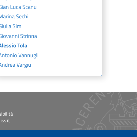
Gian Luca Scanu
Marina Sechi
Giulia Simi
Giovanni Strinna
Alessio Tola
Antonio Vannugli
Andrea Vargiu
ibilità
ss.it