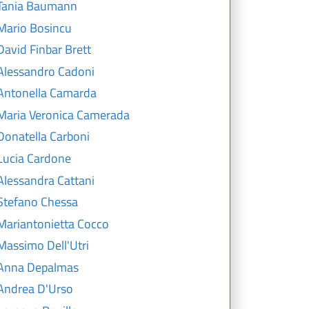
Tania Baumann
Mario Bosincu
David Finbar Brett
Alessandro Cadoni
Antonella Camarda
Maria Veronica Camerada
Donatella Carboni
Lucia Cardone
Alessandra Cattani
Stefano Chessa
Mariantonietta Cocco
Massimo Dell'Utri
Anna Depalmas
Andrea D'Urso