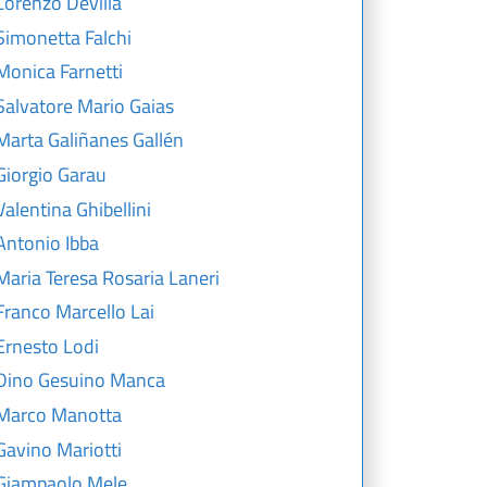
Lorenzo Devilla
Simonetta Falchi
Monica Farnetti
Salvatore Mario Gaias
Marta Galiñanes Gallén
Giorgio Garau
Valentina Ghibellini
Antonio Ibba
Maria Teresa Rosaria Laneri
Franco Marcello Lai
Ernesto Lodi
Dino Gesuino Manca
Marco Manotta
Gavino Mariotti
Giampaolo Mele