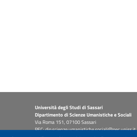
Università degli Studi di Sassari
Dipartimento di Scienze Umanistiche e Sociali
Via Roma 151, 07100 Sassari
PEC: dip.scienze.umanistiche.sociali@pec.uniss.it
www.uniss.it