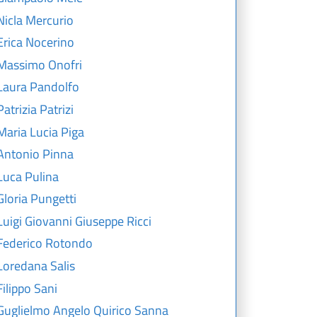
Nicla Mercurio
Erica Nocerino
Massimo Onofri
Laura Pandolfo
Patrizia Patrizi
Maria Lucia Piga
Antonio Pinna
Luca Pulina
Gloria Pungetti
Luigi Giovanni Giuseppe Ricci
Federico Rotondo
Loredana Salis
Filippo Sani
Guglielmo Angelo Quirico Sanna