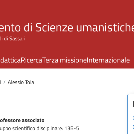
Salta al contenuto principale
nto di Scienze umanistiche
i di Sassari
idattica
Ricerca
Terza missione
Internazionale
i
Alessio Tola
ofessore associato
uppo scientifico disciplinare: 13B-5