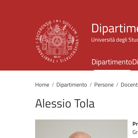
Dipartime
Università degli Stud
Dipartimento
D
Home
Dipartimento
Persone
Docent
Alessio Tola
Pr
Gr