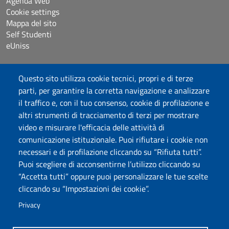
Agenda Web
Cookie settings
Mappa del sito
Self Studenti
eUniss
Bandi
Questo sito utilizza cookie tecnici, propri e di terze
Dichiarazione di accessibilità
parti, per garantire la corretta navigazione e analizzare
Posta elettronica @uniss.it
il traffico e, con il tuo consenso, cookie di profilazione e
Protocollo
altri strumenti di tracciamento di terzi per mostrare
video e misurare l'efficacia delle attività di
Seguici su
comunicazione istituzionale. Puoi rifiutare i cookie non
necessari e di profilazione cliccando su “Rifiuta tutti”.
Puoi scegliere di acconsentirne l’utilizzo cliccando su
Università degli Studi di Sassari
“Accetta tutti” oppure puoi personalizzare le tue scelte
Dipartimento di Scienze Umanistiche e Sociali
cliccando su “Impostazioni dei cookie”.
Via Roma 151, 07100 Sassari
PEC: dip.scienze.umanistiche.sociali@pec.uniss.it
Privacy
www.uniss.it
P.I. 00196350904