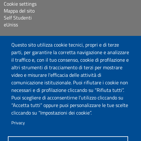
Cookie settings
Mappa del sito
Self Studenti
eUniss
Bandi
Questo sito utilizza cookie tecnici, propri e di terze
Dichiarazione di accessibilità
parti, per garantire la corretta navigazione e analizzare
Posta elettronica @uniss.it
il traffico e, con il tuo consenso, cookie di profilazione e
Protocollo
altri strumenti di tracciamento di terzi per mostrare
video e misurare l'efficacia delle attività di
Seguici su
comunicazione istituzionale. Puoi rifiutare i cookie non
necessari e di profilazione cliccando su “Rifiuta tutti”.
Puoi scegliere di acconsentirne l’utilizzo cliccando su
Università degli Studi di Sassari
“Accetta tutti” oppure puoi personalizzare le tue scelte
Dipartimento di Scienze Umanistiche e Sociali
cliccando su “Impostazioni dei cookie”.
Via Roma 151, 07100 Sassari
PEC: dip.scienze.umanistiche.sociali@pec.uniss.it
Privacy
www.uniss.it
P.I. 00196350904