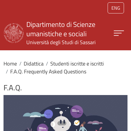
Salta al contenuto principale
ENG
Dipartimento di Scienze
umanistiche e sociali
Università degli Studi di Sassari
Home
Didattica
Studenti iscritte e iscritti
F.A.Q. Frequently Asked Questions
F.A.Q.