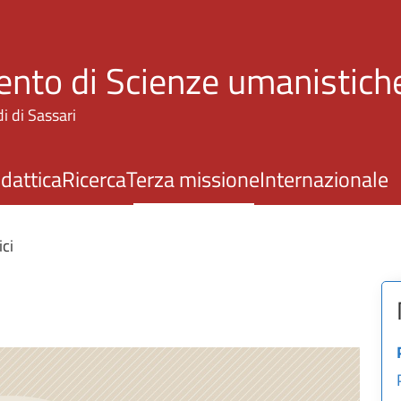
Salta al contenuto principale
nto di Scienze umanistiche
i di Sassari
idattica
Ricerca
Terza missione
Internazionale
ci