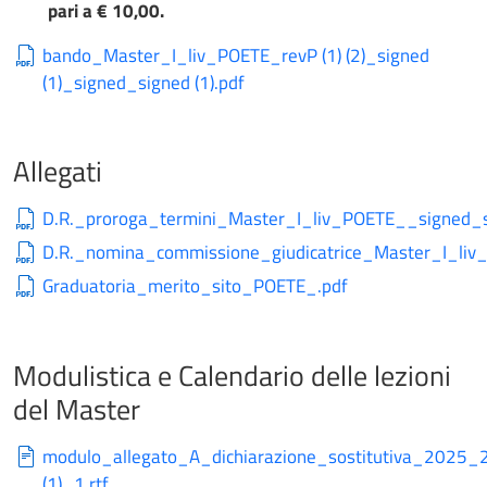
pari a € 10,00.
bando_Master_I_liv_POETE_revP (1) (2)_signed
(1)_signed_signed (1).pdf
Allegati
D.R._proroga_termini_Master_I_liv_POETE__signed_s
D.R._nomina_commissione_giudicatrice_Master_I_liv
Graduatoria_merito_sito_POETE_.pdf
Modulistica e Calendario delle lezioni
del Master
modulo_allegato_A_dichiarazione_sostitutiva_2025
(1)_1.rtf