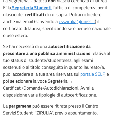
La Segreteria Didattica
non
rilascia certificati di laurea.
E' la
Segreteria Studenti
l'ufficio di competenza per il
rilascio dei
certificati
di cui sopra. Potrai richiedere
anche via email (scrivendo a
csszirulia@uniss.it
) il
certificato di laurea, specificando se è per uso nazionale
o uso estero.
Se hai necessità di una
autocertificazione da
presentare a una pubblica amministrazione
relativa al
tuo status di studente/studentessa, agli esami
sostenuti o al titolo conseguito in quanto laureato/a,
puoi accedere alla tua area riservata sul
portale SELF
, e
poi selezionare la voce Segreteria →
Certificati/Domande/Autodichiarazioni. Avrai a
disposizione varie tipologie di autocertificazione.
La
pergamena
può essere ritirata presso il Centro
Servizi Studenti "ZIRULIA", previo appuntamento,