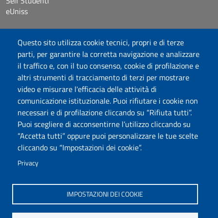
Self Studenti
eUniss
Bandi
Questo sito utilizza cookie tecnici, propri e di terze
Dichiarazione di accessibilità
parti, per garantire la corretta navigazione e analizzare
Posta elettronica @uniss.it
il traffico e, con il tuo consenso, cookie di profilazione e
Protocollo
altri strumenti di tracciamento di terzi per mostrare
video e misurare l'efficacia delle attività di
Seguici su
comunicazione istituzionale. Puoi rifiutare i cookie non
necessari e di profilazione cliccando su “Rifiuta tutti”.
Puoi scegliere di acconsentirne l’utilizzo cliccando su
Università degli Studi di Sassari
“Accetta tutti” oppure puoi personalizzare le tue scelte
Dipartimento di Scienze Umanistiche e Sociali
cliccando su “Impostazioni dei cookie”.
Via Roma 151, 07100 Sassari
PEC: dip.scienze.umanistiche.sociali@pec.uniss.it
Privacy
www.uniss.it
P.I. 00196350904
IMPOSTAZIONI DEI COOKIE