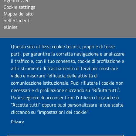
Agenda Web
Cookie settings
Mappa del sito
Self Studenti
eUniss
Bandi
Questo sito utilizza cookie tecnici, propri e di terze
Dichiarazione di accessibilità
parti, per garantire la corretta navigazione e analizzare
Posta elettronica @uniss.it
il traffico e, con il tuo consenso, cookie di profilazione e
Protocollo
altri strumenti di tracciamento di terzi per mostrare
video e misurare l'efficacia delle attività di
Seguici su
comunicazione istituzionale. Puoi rifiutare i cookie non
necessari e di profilazione cliccando su “Rifiuta tutti”.
Puoi scegliere di acconsentirne l’utilizzo cliccando su
Università degli Studi di Sassari
“Accetta tutti” oppure puoi personalizzare le tue scelte
Dipartimento di Scienze Umanistiche e Sociali
cliccando su “Impostazioni dei cookie”.
Via Roma 151, 07100 Sassari
PEC: dip.scienze.umanistiche.sociali@pec.uniss.it
Privacy
www.uniss.it
P.I. 00196350904