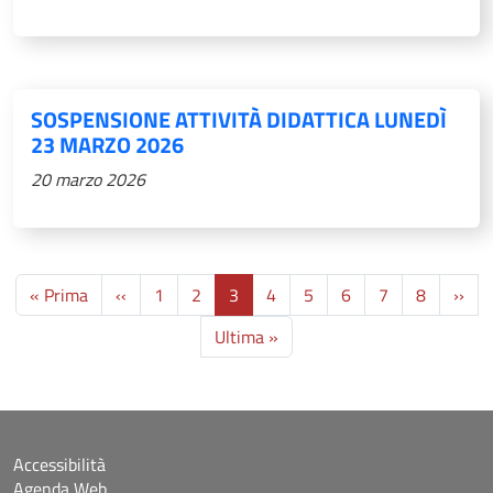
SOSPENSIONE ATTIVITÀ DIDATTICA LUNEDÌ
23 MARZO 2026
20 marzo 2026
Paginazione
Prima pagina
Pagina precedente
Pag
« Prima
‹‹
1
2
3
4
5
6
7
8
››
Ultima pagina
Ultima »
Accessibilità
Agenda Web