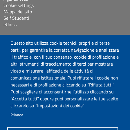
Cookie settings
Mappa del sito
Self Studenti
eUniss
Bandi
Questo sito utilizza cookie tecnici, propri e di terze
Dichiarazione di accessibilità
parti, per garantire la corretta navigazione e analizzare
Posta elettronica @uniss.it
il traffico e, con il tuo consenso, cookie di profilazione e
Protocollo
altri strumenti di tracciamento di terzi per mostrare
video e misurare l'efficacia delle attività di
Seguici su
comunicazione istituzionale. Puoi rifiutare i cookie non
necessari e di profilazione cliccando su “Rifiuta tutti”.
Puoi scegliere di acconsentirne l’utilizzo cliccando su
Università degli Studi di Sassari
“Accetta tutti” oppure puoi personalizzare le tue scelte
Dipartimento di Scienze Umanistiche e Sociali
cliccando su “Impostazioni dei cookie”.
Via Roma 151, 07100 Sassari
PEC: dip.scienze.umanistiche.sociali@pec.uniss.it
Privacy
www.uniss.it
P.I. 00196350904